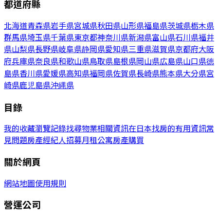
都道府縣
北海道
青森県
岩手県
宮城県
秋田県
山形県
福島県
茨城県
栃木県
群馬県
埼玉県
千葉県
東京都
神奈川県
新潟県
富山県
石川県
福井
県
山梨県
長野県
岐阜県
静岡県
愛知県
三重県
滋賀県
京都府
大阪
府
兵庫県
奈良県
和歌山県
鳥取県
島根県
岡山県
広島県
山口県
徳
島県
香川県
愛媛県
高知県
福岡県
佐賀県
長崎県
熊本県
大分県
宮
崎県
鹿児島県
沖縄県
目錄
我的收藏
瀏覽記錄
找尋物業相關資訊
在日本找房的有用資訊
常
見問題
房產經紀人招募
月租公寓
房產購買
關於網頁
網站地圖
使用規則
營運公司