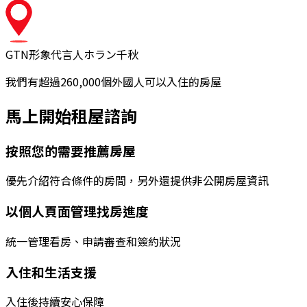
GTN形象代言人
ホラン千秋
我們有超過260,000個外國人可以入住的房屋
馬上開始租屋諮詢
按照您的需要推薦房屋
優先介紹符合條件的房間，另外還提供非公開房屋資訊
以個人頁面管理找房進度
統一管理看房、申請審查和簽約狀況
入住和生活支援
入住後持續安心保障