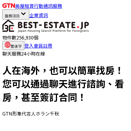
房屋租賃
行動通訊服務
企業資訊
服務項目
物件數
256,930
個
登入
會員註冊
繁体字
聊天服務24小時在線
人在海外，也可以簡單找房！
您可以通過聊天進行諮詢、
看
房，甚至簽訂合同！
GTN形象代言人
ホラン千秋