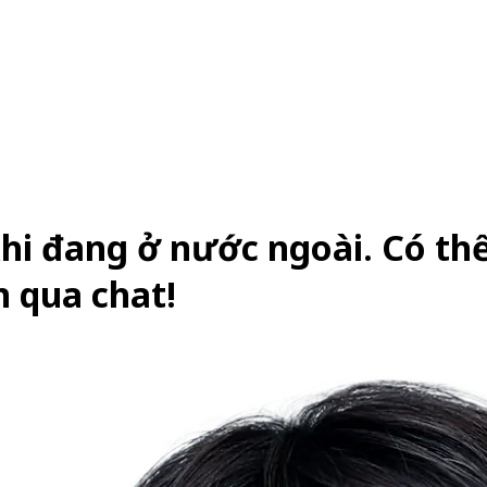
khi đang ở nước ngoài.
Có th
n qua chat!