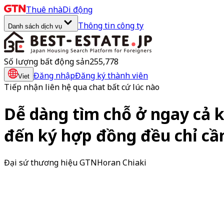
Thuê nhà
Di động
Thông tin công ty
Danh sách dịch vụ
Số lượng bất động sản
255,778
Đăng nhập
Đăng ký thành viên
Viet
Tiếp nhận liên hệ qua chat bất cứ lúc nào
Dễ dàng tìm chỗ ở ngay cả 
đến ký hợp đồng
đều chỉ cầ
Đại sứ thương hiệu GTN
Horan Chiaki