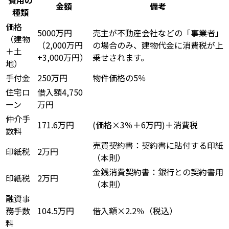
金額
備考
種類
価格
5000万円
売主が不動産会社などの「事業者」
（建物
（2,000万円
の場合のみ、建物代金に消費税が上
＋土
+3,000万円）
乗せされます。
地）
手付金
250万円
物件価格の5％
住宅ロ
借入額4,750
ーン
万円
仲介手
171.6万円
(価格×3％＋6万円)＋消費税
数料
売買契約書：契約書に貼付する印紙
印紙税
2万円
（本則）
金銭消費契約書：銀行との契約書用
印紙税
2万円
（本則）
融資事
務手数
104.5万円
借入額×2.2％（税込）
料