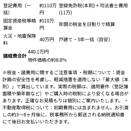
登記費用（一
約110万
登録免許税(本則)＋司法書士費用
括）
円
(11万)
固定資産税等精
約10万
年間の税金を日割りで精算
算金
円
火災・地震保険
40万円
戸建て・5年一括（目安）
料
440.1万円
諸経費合計
物件価格の約8.8％
※税金・諸費用に関するご注意事項 ・税額について：資金
計画の安全性を考慮し、軽減措置を適用しない「最大値（本
則）」で算出しています。実際の税額は、適用要件（登記簿
面積や築年数など）やご購入時の税制により安くなる場合が
あります。正確なお見積もりは個別にご案内いたします。 ・
不動産取得税について：初期費用には含まれません。お引渡
しの約3〜6ヶ月後に、税事務所から郵送される納税通知書
にて後日お支払いいただきます。