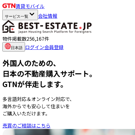
賃貸
モバイル
会社情報
サービス一覧
物件掲載数
256,167
件
ログイン
会員登録
日本語
外国人のための、
日本の不動産購入サポート。
GTNが伴走します。
多言語対応＆オンライン対応で、
海外からでも安心して住まいを
ご購入いただけます。
売買のご相談はこちら